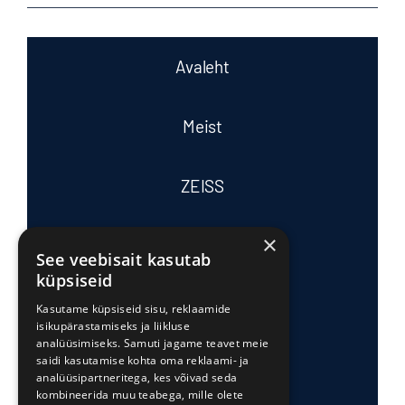
Avaleht
Meist
ZEISS
×
Tasub teada
See veebisait kasutab
küpsiseid
Tooted ja teenused
Kasutame küpsiseid sisu, reklaamide
isikupärastamiseks ja liikluse
analüüsimiseks. Samuti jagame teavet meie
saidi kasutamise kohta oma reklaami- ja
Edasimüüjad
analüüsipartneritega, kes võivad seda
kombineerida muu teabega, mille olete