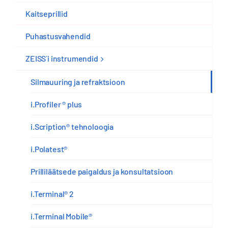
Kaitseprillid
Puhastusvahendid
ZEISS´i instrumendid
Silmauuring ja refraktsioon
i.Profiler ® plus
i.Scription® tehnoloogia
i.Polatest®
Prilliläätsede paigaldus ja konsultatsioon
i.Terminal® 2
i.Terminal Mobile®