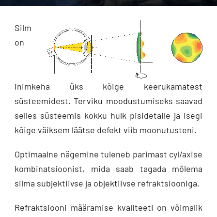
Kontakt
Silm
on
inimkeha üks kõige keerukamatest
süsteemidest. Terviku moodustumiseks saavad
selles süsteemis kokku hulk pisidetaile ja isegi
kõige väiksem läätse defekt viib moonutusteni.
Optimaalne nägemine tuleneb parimast cyl/axise
kombinatsioonist, mida saab tagada mõlema
silma subjektiivse ja objektiivse refraktsiooniga.
Refraktsiooni määramise kvaliteeti on võimalik