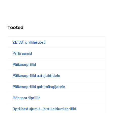
Tooted
ZEISS’i prilliläätsed
Prilliraamid
Päikeseprillid
Päikeseprillid autojuhtidele
Päikeseprillid golfimängijatele
Mäespordiprillid
Optilised ujumis- ja sukeldumisprillid