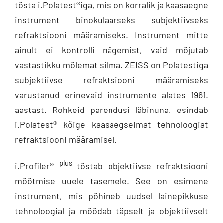
tõsta i.Polatest®iga, mis on korralik ja kaasaegne
instrument binokulaarseks subjektiivseks
refraktsiooni määramiseks. Instrument mitte
ainult ei kontrolli nägemist, vaid mõjutab
vastastikku mõlemat silma. ZEISS on Polatestiga
subjektiivse refraktsiooni määramiseks
varustanud erinevaid instrumente alates 1961.
aastast. Rohkeid parendusi läbinuna, esindab
i.Polatest® kõige kaasaegseimat tehnoloogiat
refraktsiooni määramisel.
plus
i.Profiler®
tõstab objektiivse refraktsiooni
mõõtmise uuele tasemele. See on esimene
instrument, mis põhineb uudsel lainepikkuse
tehnoloogial ja mõõdab täpselt ja objektiivselt