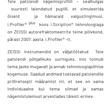
Teie patsiendi nägemisprofiili – sealhulgas
suuresti laiendatud pupilli, et simuleerida
öiseid ja hämaraid valgustingimusi.
plus
i.Profiler®
koos i.Scription® tehnoloogiaga
on ZEISSi autorefraktomeetrite teine põlvkond,
pärast 2007. aasta i.Profiler® -it.
ZEISSi instrumendid on väljatöötatud Teie
patsiendi põhjalikuks uuringuks, mis toimub
tema jaoks mugavalt ja annab tehnoloogiapõhise
kogemuse. Saadud andmed toetavad patsiendile
prilliretsepti määramist nii, et see on sama
individuaalne kui tema silmad ja samas
nägemistulemust arvestades täiesti erinev.