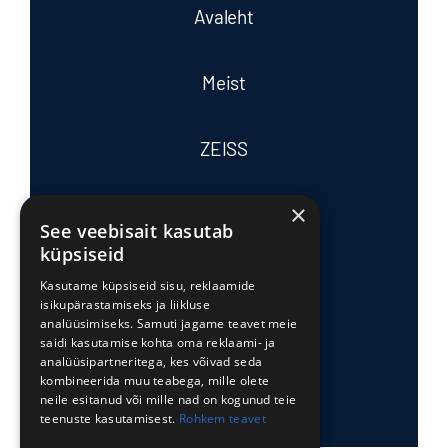
Avaleht
Meist
ZEISS
×
Tasub teada
See veebisait kasutab
küpsiseid
Tooted ja teenused
Kasutame küpsiseid sisu, reklaamide
isikupärastamiseks ja liikluse
analüüsimiseks. Samuti jagame teavet meie
saidi kasutamise kohta oma reklaami- ja
Edasimüüjad
analüüsipartneritega, kes võivad seda
kombineerida muu teabega, mille olete
neile esitanud või mille nad on kogunud teie
Kontakt
teenuste kasutamisest.
Rohkem teavet