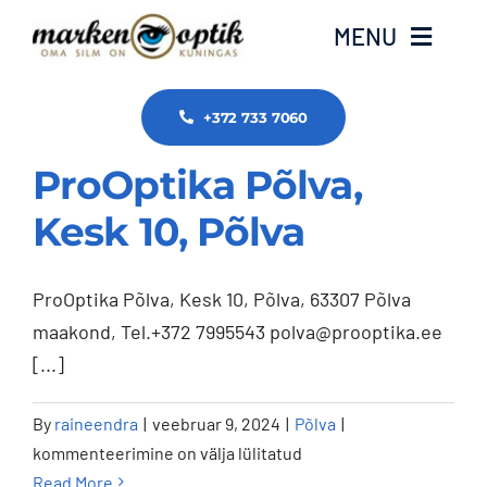
Skip
MENU
to
content
Avaleht
+372 733 7060
ProOptika Põlva,
Meist
Kesk 10, Põlva
ZEISS
ProOptika Põlva, Kesk 10, Põlva, 63307 Põlva
Tasub teada
maakond, Tel.+372 7995543 polva@prooptika.ee
[...]
Tooted ja teenused
ProOptika
By
raineendra
|
veebruar 9, 2024
|
Põlva
|
Edasimüüjad
Põlva,
kommenteerimine on välja lülitatud
Kesk
Read More