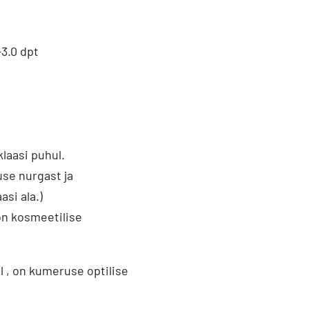
-3.0 dpt
laasi puhul.
se nurgast ja
asi ala.)
on kosmeetilise
l , on kumeruse optilise