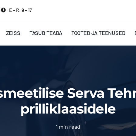
E – R: 9 – 17
ZEISS
TASUB TEADA
TOOTED JA TEENUSED
smeetilise Serva Teh
prilliklaasidele
1 min read