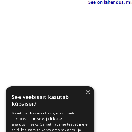
×
See veebisait kasutab
+372 733 7060
küpsiseid
Kasutame küpsiseid sisu, reklaamide
isikupärastamiseks ja liikluse
analüüsimiseks. Samuti jagame teavet meie
saidi kasutamise kohta oma reklaami- ja