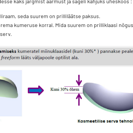
esse kaks järgmist äärmust ja sageli kahjuks üheskoos :
liraam, seda suurem on prilliläätse paksus.
rema kumeruse korral. Mida suurem on prilliklaasi nõgu
 serv.