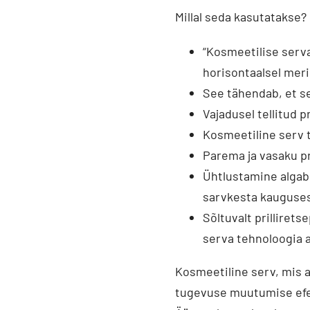
Millal seda kasutatakse?
“Kosmeetilise serva”
horisontaalsel merid
See tähendab, et se
Vajadusel tellitud p
Kosmeetiline serv t
Parema ja vasaku pr
Ühtlustamine algab 
sarvkesta kaugusest 
Sõltuvalt prilliret
serva tehnoloogia 
Kosmeetiline serv, mis a
tugevuse muutumise efe