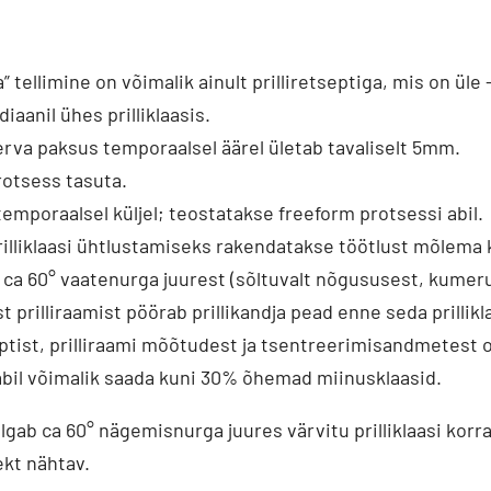
 tellimine on võimalik ainult prilliretseptiga, mis on üle 
iaanil ühes prilliklaasis.
rva paksus temporaalsel äärel ületab tavaliselt 5mm.
rotsess tasuta.
emporaalsel küljel; teostatakse freeform protsessi abil.
illiklaasi ühtlustamiseks rakendatakse töötlust mõlema k
ca 60° vaatenurga juurest (sõltuvalt nõgususest, kumeru
prilliraamist pöörab prillikandja pead enne seda prillikla
septist, prilliraami mõõtudest ja tsentreerimisandmetest 
abil võimalik saada kuni 30% õhemad miinusklaasid.
lgab ca 60° nägemisnurga juures värvitu prilliklaasi korra
kt nähtav.