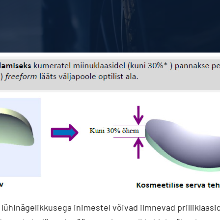
hinägelikkusega inimestel võivad ilmnevad prilliklaasid