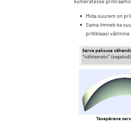
kumeratesse prilliraamid
Mida suurem on pril
Sama ilmneb ka suu
prilliklaasi välimine