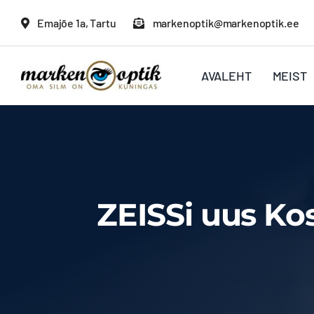
Skip
Emajõe 1a, Tartu
markenoptik@markenoptik.ee
to
content
AVALEHT
MEIST
ZEISSi uus Ko