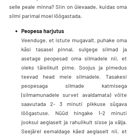
selle peale minna? Siin on ülevaade, kuidas oma
silmi parimal moel lõõgastada.
Peopesa harjutus
Veenduge, et istute mugavalt, puhake oma
käsi tasasel pinnal, sulgege silmad ja
asetage peopesad oma silmadele nii, et
oleks täielikult pime. Soojus ja pimedus
teevad head meie silmadele. Tasakesi
peopesaga silmade katmisega
(silmamunadele survet avaldamata) võite
saavutada 2- 3 minuti pikkuse sügava
lõõgastuse. Nüüd hingake 1-2 minuti
jooksul aeglaselt ja rahulikult sisse ja välja.
Seejärel eemaldage käed aeglaselt nii, et