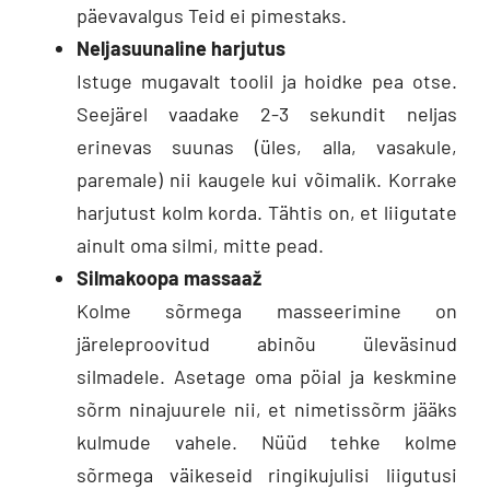
päevavalgus Teid ei pimestaks.
Neljasuunaline harjutus
Istuge mugavalt toolil ja hoidke pea otse.
Seejärel vaadake 2-3 sekundit neljas
erinevas suunas (üles, alla, vasakule,
paremale) nii kaugele kui võimalik. Korrake
harjutust kolm korda. Tähtis on, et liigutate
ainult oma silmi, mitte pead.
Silmakoopa massaaž
Kolme sõrmega masseerimine on
järeleproovitud abinõu üleväsinud
silmadele. Asetage oma pöial ja keskmine
sõrm ninajuurele nii, et nimetissõrm jääks
kulmude vahele. Nüüd tehke kolme
sõrmega väikeseid ringikujulisi liigutusi