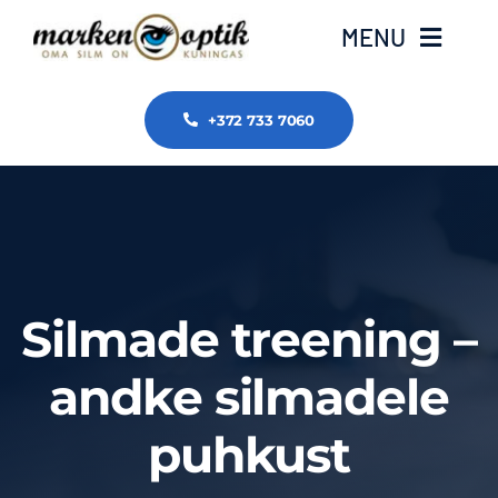
Skip
MENU
to
content
Avaleht
+372 733 7060
Meist
ZEISS
Silmade treening –
Tasub teada
andke silmadele
Tooted ja teenused
puhkust
Edasimüüjad