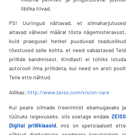
liblika tiivad.
PS! Uuringud näitavad, et silmaharjutused
aitavad vähesel määral tõsta nägemisteravust,
kuid praegusel hetkel puuduvad teaduslikud
tõestused selle kohta, et need vabastavad Teid
prillide kandmisest. Kindlasti ei tohiks istuda
autorooli ilma prillideta, kui need on arsti poolt
Teile ette nähtud.
Allikas:
http://www.zeiss.com/vision-care
Kui peate silmade treenimist ebamugavaks ja
tüütuks tegevuseks, siis soetage endale
ZEISS
Digital prilliklaasid
, mis on spetsiaalselt ette
nähtud digitaalsete seadmete kasutajatele ja