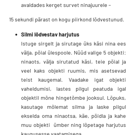
avaldades kerget survet ninajuurele –
15 sekundi pärast on kogu piirkond lõdvestunud.
Silmi lõdvestav harjutus
Istuge sirgelt ja sirutage üks käsi nina ees
välja, pöial ülespoole. Nüüd valige 5 objekti:
ninaots, välja sirutatud käsi, teie pöial ja
veel kaks objekti ruumis, mis asetsevad
teist kaugemal. Vaadake igat objekti
vaheldumisi, lastes pilgul peatuda igal
objektil mõne hingetõmbe jooksul. Lõpuks,
kasutage mõlemat silma ja laske pilgul
ekselda oma ninaotsa, käe, pöidla ja kahe
muu objekti ümber ning lõpetage harjutus
kaugusesse vaatamisega.