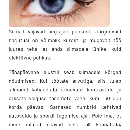
Silmad vajavad aeg-ajalt puhkust. Järgnevaid
harjutusi on võimalik kiiresti ja mugavalt töö
juures teha, et anda silmadele lühike, kuid
efektiivne puhkus.
Tänapäevane elustiil seab silmadele kõrged
nõudmised. Kui töötate arvutiga, siis tuleb
silmadel kohanduda erinevate kontrastide ja
erksate valguse tasemete vahel kuni 30 000
korda päevas. Sarnased numbrid kehtivad
autosõidu ja spordi tegemise ajal. Pole ime, et
meie silmad saavad selle all kannatada,