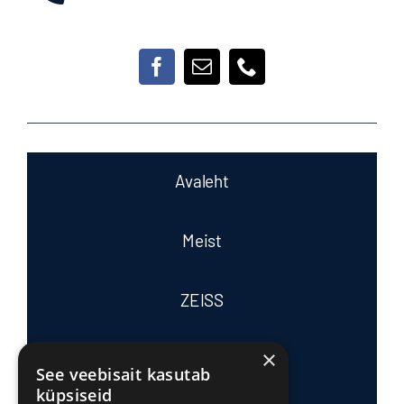
Avaleht
Meist
ZEISS
×
Tasub teada
See veebisait kasutab
küpsiseid