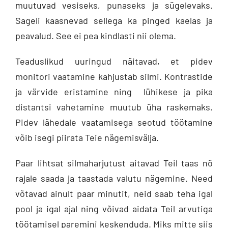
muutuvad vesiseks, punaseks ja sügelevaks.
Sageli kaasnevad sellega ka pinged kaelas ja
peavalud. See ei pea kindlasti nii olema.
Teaduslikud uuringud näitavad, et pidev
monitori vaatamine kahjustab silmi. Kontrastide
ja värvide eristamine ning lühikese ja pika
distantsi vahetamine muutub üha raskemaks.
Pidev lähedale vaatamisega seotud töötamine
võib isegi piirata Teie nägemisvälja.
Paar lihtsat silmaharjutust aitavad Teil taas nö
rajale saada ja taastada valutu nägemine. Need
võtavad ainult paar minutit, neid saab teha igal
pool ja igal ajal ning võivad aidata Teil arvutiga
töötamisel paremini keskenduda. Miks mitte siis