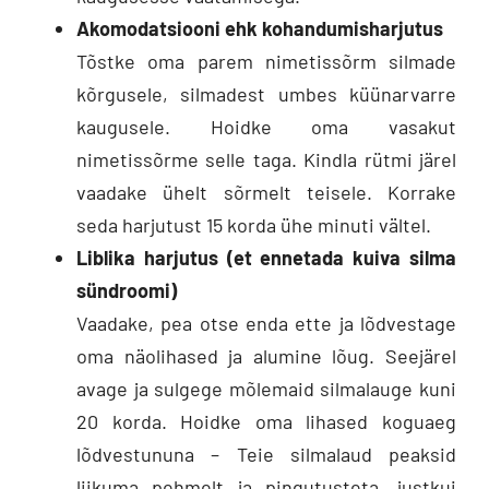
Akomodatsiooni ehk kohandumisharjutus
Tõstke oma parem nimetissõrm silmade
kõrgusele, silmadest umbes küünarvarre
kaugusele. Hoidke oma vasakut
nimetissõrme selle taga. Kindla rütmi järel
vaadake ühelt sõrmelt teisele. Korrake
seda harjutust 15 korda ühe minuti vältel.
Liblika harjutus (et ennetada kuiva silma
sündroomi)
Vaadake, pea otse enda ette ja lõdvestage
oma näolihased ja alumine lõug. Seejärel
avage ja sulgege mõlemaid silmalauge kuni
20 korda. Hoidke oma lihased koguaeg
lõdvestununa – Teie silmalaud peaksid
liikuma pehmelt ja pingutusteta, justkui