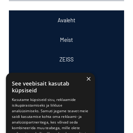
Avaleht
Meist
ZEISS
×
Tasub teada
See veebisait kasutab
küpsiseid
Tooted ja teenused
Kasutame küpsiseid sisu, reklaamide
isikupärastamiseks ja liikluse
analüüsimiseks. Samuti jagame teavet meie
saidi kasutamise kohta oma reklaami- ja
Edasimüüjad
analüüsipartneritega, kes võivad seda
kombineerida muu teabega, mille olete