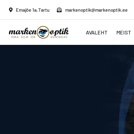
Skip
Emajõe 1a, Tartu
markenoptik@markenoptik.ee
to
content
AVALEHT
MEIST