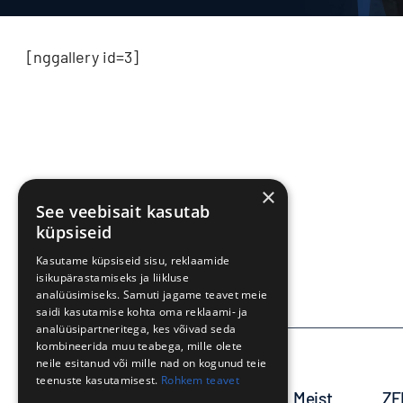
[nggallery id=3]
×
See veebisait kasutab
+372 733 7060
küpsiseid
Kasutame küpsiseid sisu, reklaamide
isikupärastamiseks ja liikluse
analüüsimiseks. Samuti jagame teavet meie
saidi kasutamise kohta oma reklaami- ja
analüüsipartneritega, kes võivad seda
kombineerida muu teabega, mille olete
neile esitanud või mille nad on kogunud teie
teenuste kasutamisest.
Rohkem teavet
Avaleht
Meist
ZE