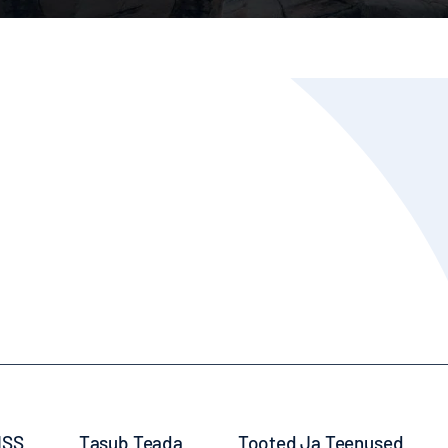
ISS
Tasub Teada
Tooted Ja Teenused