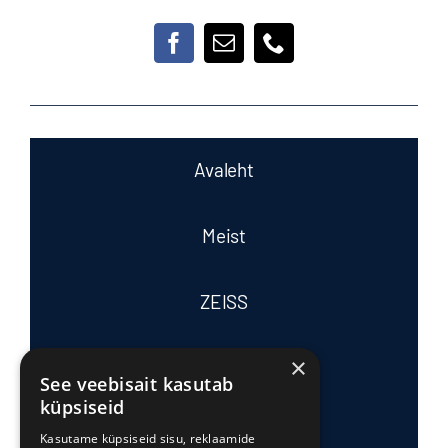
Avaleht
Meist
ZEISS
×
Tasub teada
See veebisait kasutab
küpsiseid
Tooted ja teenused
Kasutame küpsiseid sisu, reklaamide