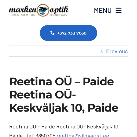
Skip
MENU
to
content
Avaleht
+372 733 7060
Previous
Meist
ZEISS
Reetina OÜ – Paide
Tasub teada
Reetina OÜ-
Keskväljak 10, Paide
Tooted ja teenused
Reetina OÜ – Paide Reetina OÜ- Keskväljak 10,
Edasimüüjad
Paide, Tel. 3850705
reetina@silmaarst.ee