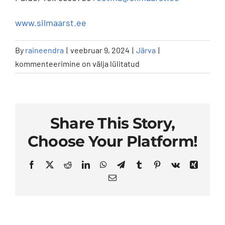
Kontakt
www.silmaarst.ee
Reetina
By
raineendra
|
veebruar 9, 2024
|
Järva
|
OÜ
kommenteerimine on välja lülitatud
–
Paide
Reetina
OÜ-
Share This Story,
Keskväljak
Choose Your Platform!
10,
Paide
Facebook
X
Reddit
LinkedIn
WhatsApp
Telegram
Tumblr
Pinterest
Vk
Xing
Email