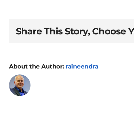
Rocca
Al
Mare
Keskus,
Share This Story, Choose 
Paldiski
mnt.102,
Tallinn
About the Author:
raineendra