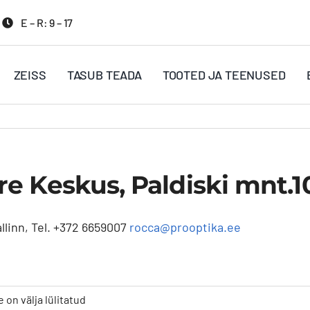
E – R: 9 – 17
ZEISS
TASUB TEADA
TOOTED JA TEENUSED
 Keskus, Paldiski mnt.10
llinn, Tel. +372 6659007
rocca@prooptika.ee
n välja lülitatud