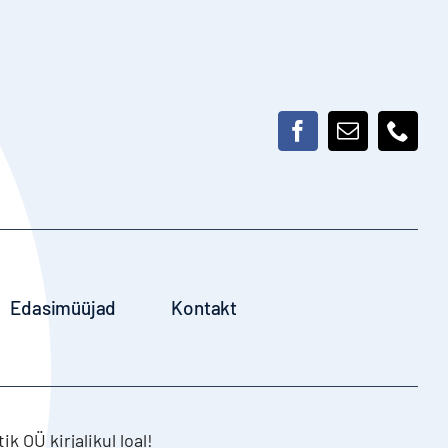
Edasimüüjad
Kontakt
 OÜ kirjalikul loal!