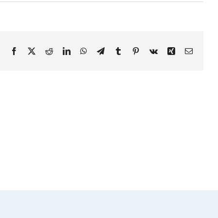
Facebook
X
Reddit
LinkedIn
WhatsApp
Telegram
Tumblr
Pinterest
Vk
Xing
Email