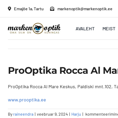
Skip
Emajõe 1a, Tartu
markenoptik@markenoptik.ee
to
content
AVALEHT
MEIST
ProOptika Rocca Al Mare
ProOptika Rocca Al Mare Keskus, Paldiski mnt.102, Ta
www.prooptika.ee
ProOptika
By
raineendra
|
veebruar 9, 2024
|
Harju
|
kommenteerimine o