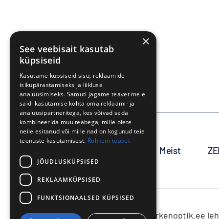
×
See veebisait kasutab
+372 733 7060
küpsiseid
Kasutame küpsiseid sisu, reklaamide
isikupärastamiseks ja liikluse
analüüsimiseks. Samuti jagame teavet meie
saidi kasutamise kohta oma reklaami- ja
analüüsipartneritega, kes võivad seda
kombineerida muu teabega, mille olete
neile esitanud või mille nad on kogunud teie
teenuste kasutamisest.
Rohkem teavet
Avaleht
Meist
ZE
JÕUDLUSKÜPSISED
REKLAAMKÜPSISED
FUNKTSIONAALSED KÜPSISED
Markenoptik.ee lehe