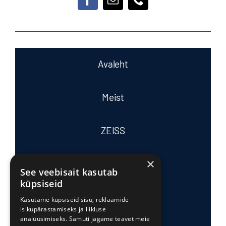
Avaleht
Meist
ZEISS
×
Tasub teada
See veebisait kasutab
küpsiseid
Tooted ja teenused
Kasutame küpsiseid sisu, reklaamide
isikupärastamiseks ja liikluse
analüüsimiseks. Samuti jagame teavet meie