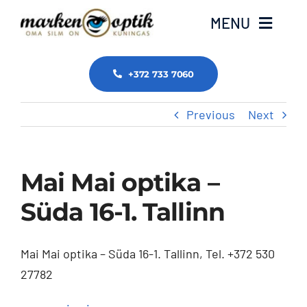
Skip
MENU
to
content
Avaleht
+372 733 7060
Previous
Next
Meist
ZEISS
Mai Mai optika –
Tasub teada
Süda 16-1. Tallinn
Tooted ja teenused
Mai Mai optika – Süda 16-1. Tallinn, Tel. +372 530
27782
Edasimüüjad