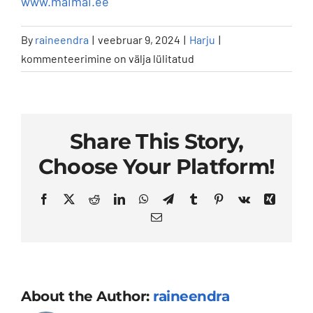
www.maimai.ee
Kontakt
Mai
By
raineendra
|
veebruar 9, 2024
|
Harju
|
Mai
kommenteerimine on välja lülitatud
optika
–
Süda
16-
Share This Story,
1.
Choose Your Platform!
Tallinn
Facebook
X
Reddit
LinkedIn
WhatsApp
Telegram
Tumblr
Pinterest
Vk
Xing
Email
About the Author:
raineendra