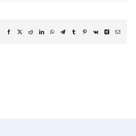
Facebook
X
Reddit
LinkedIn
WhatsApp
Telegram
Tumblr
Pinterest
Vk
Xing
Email