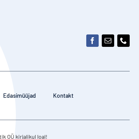
Edasimüüjad
Kontakt
 OÜ kirjalikul loal!