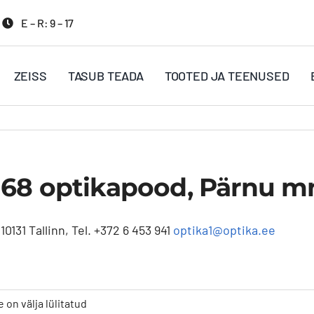
E – R: 9 – 17
ZEISS
TASUB TEADA
TOOTED JA TEENUSED
68 optikapood, Pärnu mnt
131 Tallinn, Tel. +372 6 453 941
optika1@optika.ee
n välja lülitatud