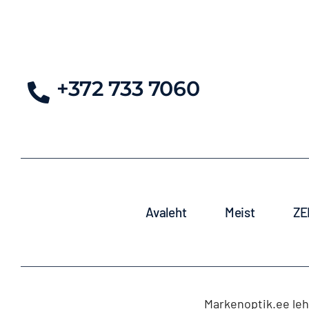
+372 733 7060
Avaleht
Meist
ZE
Markenoptik.ee lehe