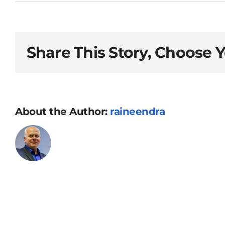
Optik
Pärnu
mnt.
68
Share This Story, Choose 
optikapood,
Pärnu
mnt
68,
About the Author:
raineendra
10131
Tallinn