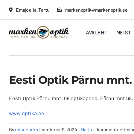
Skip
Emajõe 1a, Tartu
markenoptik@markenoptik.ee
to
content
AVALEHT
MEIST
Eesti Optik Pärnu mnt. 
Eesti Optik Pärnu mnt. 68 optikapood, Pärnu mnt 68, 10
www.optika.ee
Eesti
By
raineendra
|
veebruar 9, 2024
|
Harju
|
kommenteerimine o