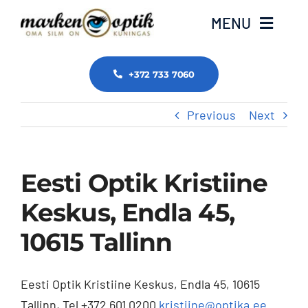
Skip
MENU
to
content
Avaleht
+372 733 7060
Previous
Next
Meist
ZEISS
Eesti Optik Kristiine
Tasub teada
Keskus, Endla 45,
10615 Tallinn
Tooted ja teenused
Eesti Optik Kristiine Keskus, Endla 45, 10615
Edasimüüjad
Tallinn, Tel +372 601 0200
kristiine@optika.ee