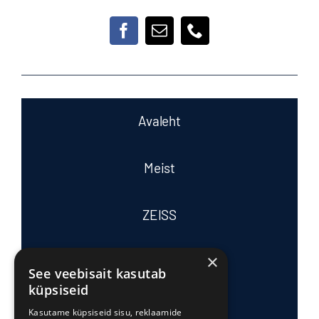
Avaleht
Meist
ZEISS
×
Tasub teada
See veebisait kasutab
küpsiseid
Tooted ja teenused
Kasutame küpsiseid sisu, reklaamide