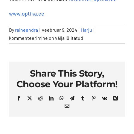
Kontakt
www.optika.ee
Eesti
By
raineendra
|
veebruar 9, 2024
|
Harju
|
Optik
kommenteerimine on välja lülitatud
Kristiine
Keskus,
Endla
45,
Share This Story,
10615
Choose Your Platform!
Tallinn
Facebook
X
Reddit
LinkedIn
WhatsApp
Telegram
Tumblr
Pinterest
Vk
Xing
Email